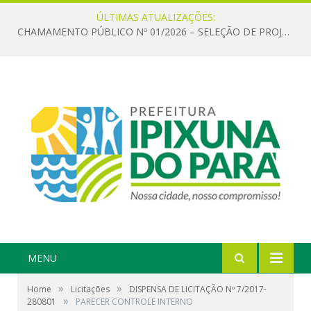
ÚLTIMAS ATUALIZAÇÕES:
CHAMAMENTO PÚBLICO Nº 01/2026 – SELEÇÃO DE PROJETOS PARA FIRMAR TERMO DE EXECUÇÃO CULTURAL COM RECURSOS DA POLÍTICA NACIONAL ALDIR BLANC DE FOMENTO À CULTURA – PNAB (LEI Nº 14.399/2022)
MENU
»
»
Home
Licitações
DISPENSA DE LICITAÇÃO Nº 7/2017-
»
280801
PARECER CONTROLE INTERNO