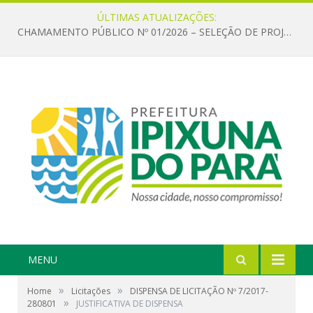
ÚLTIMAS ATUALIZAÇÕES:
CHAMAMENTO PÚBLICO Nº 01/2026 – SELEÇÃO DE PROJETOS PARA FIRMAR TERMO DE EXECUÇÃO CULTURAL COM RECURSOS DA POLÍTICA NACIONAL ALDIR BLANC DE FOMENTO À CULTURA – PNAB (LEI Nº 14.399/2022)
MENU
»
»
Home
Licitações
DISPENSA DE LICITAÇÃO Nº 7/2017-
»
280801
JUSTIFICATIVA DE DISPENSA