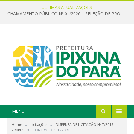
ÚLTIMAS ATUALIZAÇÕES:
CHAMAMENTO PÚBLICO Nº 01/2026 – SELEÇÃO DE PROJETOS PARA FIRMAR TERMO DE EXECUÇÃO CULTURAL COM RECURSOS DA POLÍTICA NACIONAL ALDIR BLANC DE FOMENTO À CULTURA – PNAB (LEI Nº 14.399/2022)
MENU
»
»
Home
Licitações
DISPENSA DE LICITAÇÃO Nº 7/2017-
»
280801
CONTRATO 20172981