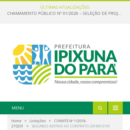
ÚLTIMAS ATUALIZAÇÕES:
CHAMAMENTO PÚBLICO Nº 01/2026 – SELEÇÃO DE PROJETOS PARA FIRMAR TERMO DE EXECUÇÃO CULTURAL COM RECURSOS DA POLÍTICA NACIONAL ALDIR BLANC DE FOMENTO À CULTURA – PNAB (LEI Nº 14.399/2022)
MENU
»
»
Home
Licitações
CONVITE Nº 1/2018-
»
270201
SEGUNDO ADITIVO AO CONTRATO 2018013101