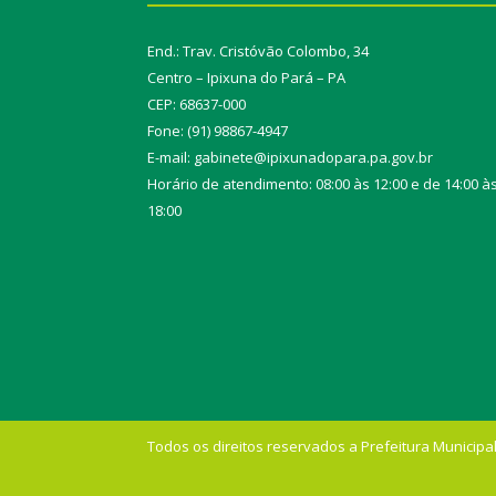
End.: Trav. Cristóvão Colombo, 34
Centro – Ipixuna do Pará – PA
CEP: 68637-000
Fone: (91) 98867-4947
E-mail: gabinete@ipixunadopara.pa.gov.br
Horário de atendimento: 08:00 às 12:00 e de 14:00 à
18:00
Todos os direitos reservados a Prefeitura Municipal