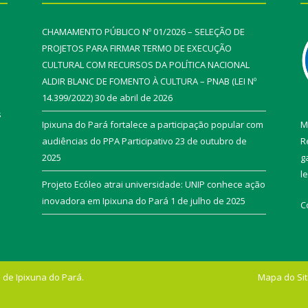
CHAMAMENTO PÚBLICO Nº 01/2026 – SELEÇÃO DE
PROJETOS PARA FIRMAR TERMO DE EXECUÇÃO
CULTURAL COM RECURSOS DA POLÍTICA NACIONAL
ALDIR BLANC DE FOMENTO À CULTURA – PNAB (LEI Nº
14.399/2022)
30 de abril de 2026
s
Ipixuna do Pará fortalece a participação popular com
M
audiências do PPA Participativo
23 de outubro de
R
2025
g
l
Projeto Ecóleo atrai universidade: UNIP conhece ação
inovadora em Ipixuna do Pará
1 de julho de 2025
C
 de Ipixuna do Pará.
Mapa do Si