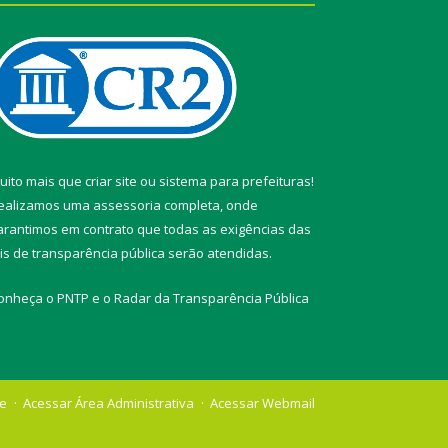
uito mais que
criar site
ou
sistema para prefeituras
!
ealizamos uma
assessoria
completa, onde
arantimos em contrato que todas as exigências das
eis de transparência pública
serão atendidas.
onheça o
PNTP
e o
Radar da Transparência Pública
te
Acessar Área Administrativa
Acessar Webmail