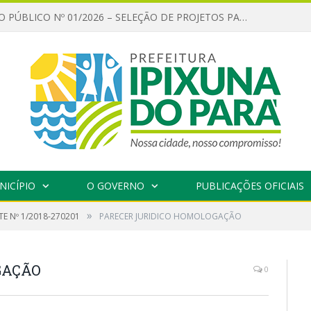
CHAMAMENTO PÚBLICO Nº 01/2026 – SELEÇÃO DE PROJETOS PARA FIRMAR TERMO DE EXECUÇÃO CULTURAL COM RECURSOS DA POLÍTICA NACIONAL ALDIR BLANC DE FOMENTO À CULTURA – PNAB (LEI Nº 14.399/2022)
NICÍPIO
O GOVERNO
PUBLICAÇÕES OFICIAIS
»
E Nº 1/2018-270201
PARECER JURIDICO HOMOLOGAÇÃO
GAÇÃO
0