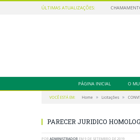
ÚLTIMAS ATUALIZAÇÕES:
PÁGINA INICIAL
O MU
»
»
VOCÊ ESTÁ EM:
Home
Licitações
CONVIT
PARECER JURIDICO HOMOLO
POR
ADMINISTRADOR
EM
9 DE SETEMBRO DE 2019