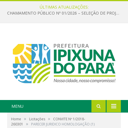
ÚLTIMAS ATUALIZAÇÕES:
CHAMAMENTO PÚBLICO Nº 01/2026 – SELEÇÃO DE PROJETOS PARA FIRMAR TERMO DE EXECUÇÃO CULTURAL COM RECURSOS DA POLÍTICA NACIONAL ALDIR BLANC DE FOMENTO À CULTURA – PNAB (LEI Nº 14.399/2022)
MENU
»
»
Home
Licitações
CONVITE Nº 1/2018-
»
260301
PARECER JURIDICO HOMOLOGAÇÃO (1)