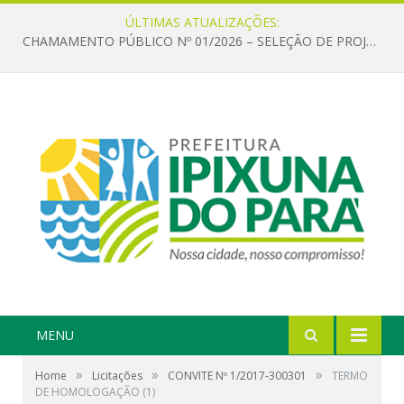
ÚLTIMAS ATUALIZAÇÕES:
CHAMAMENTO PÚBLICO Nº 01/2026 – SELEÇÃO DE PROJETOS PARA FIRMAR TERMO DE EXECUÇÃO CULTURAL COM RECURSOS DA POLÍTICA NACIONAL ALDIR BLANC DE FOMENTO À CULTURA – PNAB (LEI Nº 14.399/2022)
MENU
»
»
»
Home
Licitações
CONVITE Nº 1/2017-300301
TERMO
DE HOMOLOGAÇÃO (1)