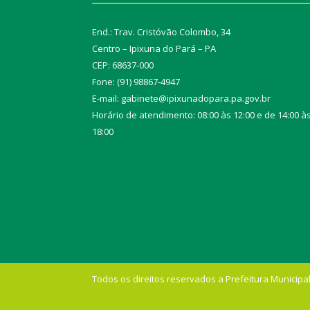
End.: Trav. Cristóvão Colombo, 34
Centro – Ipixuna do Pará – PA
CEP: 68637-000
Fone: (91) 98867-4947
E-mail: gabinete@ipixunadopara.pa.gov.br
Horário de atendimento: 08:00 às 12:00 e de 14:00 à
18:00
Todos os direitos reservados a Prefeitura Municipal