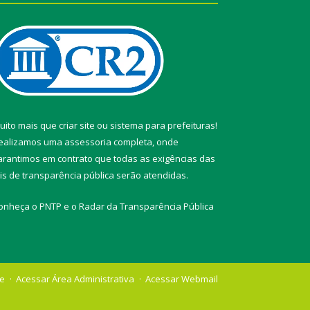
uito mais que
criar site
ou
sistema para prefeituras
!
ealizamos uma
assessoria
completa, onde
arantimos em contrato que todas as exigências das
eis de transparência pública
serão atendidas.
onheça o
PNTP
e o
Radar da Transparência Pública
te
Acessar Área Administrativa
Acessar Webmail