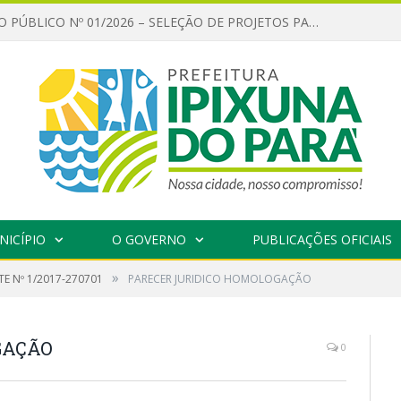
CHAMAMENTO PÚBLICO Nº 01/2026 – SELEÇÃO DE PROJETOS PARA FIRMAR TERMO DE EXECUÇÃO CULTURAL COM RECURSOS DA POLÍTICA NACIONAL ALDIR BLANC DE FOMENTO À CULTURA – PNAB (LEI Nº 14.399/2022)
NICÍPIO
O GOVERNO
PUBLICAÇÕES OFICIAIS
»
E Nº 1/2017-270701
PARECER JURIDICO HOMOLOGAÇÃO
GAÇÃO
0