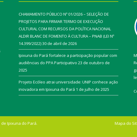
CHAMAMENTO PÚBLICO Nº 01/2026 – SELEÇÃO DE
PROJETOS PARA FIRMAR TERMO DE EXECUÇÃO
CULTURAL COM RECURSOS DA POLÍTICA NACIONAL
ALDIR BLANC DE FOMENTO À CULTURA – PNAB (LEI Nº
14.399/2022)
30 de abril de 2026
s
Ipixuna do Pará fortalece a participação popular com
M
audiências do PPA Participativo
23 de outubro de
R
2025
g
l
Projeto Ecóleo atrai universidade: UNIP conhece ação
inovadora em Ipixuna do Pará
1 de julho de 2025
C
 de Ipixuna do Pará.
Mapa do Si