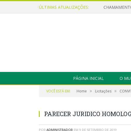
ÚLTIMAS ATUALIZAÇÕES:
PÁGINA INICIAL
O MU
»
»
VOCÊ ESTÁ EM:
Home
Licitações
CONVIT
PARECER JURIDICO HOMOLO
POR
ADMINISTRADOR
EM
9 DE SETEMBRO DE 2019