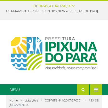
ÚLTIMAS ATUALIZAÇÕES:
CHAMAMENTO PÚBLICO Nº 01/2026 – SELEÇÃO DE PROJETOS PARA FIRMAR TERMO DE EXECUÇÃO CULTURAL COM RECURSOS DA POLÍTICA NACIONAL ALDIR BLANC DE FOMENTO À CULTURA – PNAB (LEI Nº 14.399/2022)
MENU
»
»
»
Home
Licitações
CONVITE Nº 1/2017-270701
ATA DE
JULGAMENTO