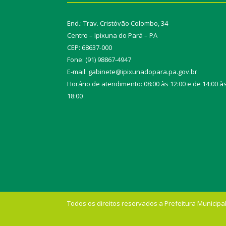
End.: Trav. Cristóvão Colombo, 34
Centro – Ipixuna do Pará – PA
CEP: 68637-000
Fone: (91) 98867-4947
E-mail: gabinete@ipixunadopara.pa.gov.br
Horário de atendimento: 08:00 às 12:00 e de 14:00 à
18:00
Todos os direitos reservados a Prefeitura Municipal