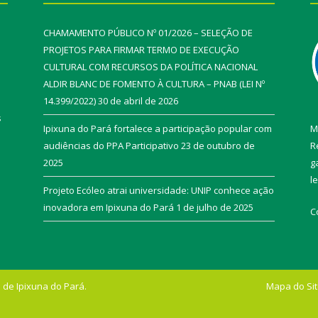
CHAMAMENTO PÚBLICO Nº 01/2026 – SELEÇÃO DE
PROJETOS PARA FIRMAR TERMO DE EXECUÇÃO
CULTURAL COM RECURSOS DA POLÍTICA NACIONAL
ALDIR BLANC DE FOMENTO À CULTURA – PNAB (LEI Nº
14.399/2022)
30 de abril de 2026
s
Ipixuna do Pará fortalece a participação popular com
M
audiências do PPA Participativo
23 de outubro de
R
2025
g
l
Projeto Ecóleo atrai universidade: UNIP conhece ação
inovadora em Ipixuna do Pará
1 de julho de 2025
C
 de Ipixuna do Pará.
Mapa do Si