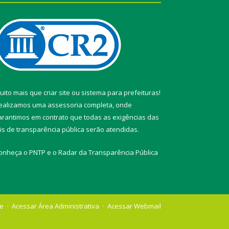
uito mais que
criar site
ou
sistema para prefeituras
!
ealizamos uma
assessoria
completa, onde
arantimos em contrato que todas as exigências das
eis de transparência pública
serão atendidas.
onheça o
PNTP
e o
Radar da Transparência Pública
te
Acessar Área Administrativa
Acessar Webmail