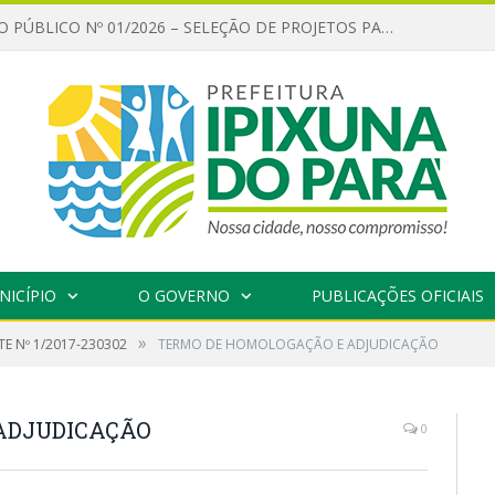
CHAMAMENTO PÚBLICO Nº 01/2026 – SELEÇÃO DE PROJETOS PARA FIRMAR TERMO DE EXECUÇÃO CULTURAL COM RECURSOS DA POLÍTICA NACIONAL ALDIR BLANC DE FOMENTO À CULTURA – PNAB (LEI Nº 14.399/2022)
NICÍPIO
O GOVERNO
PUBLICAÇÕES OFICIAIS
»
E Nº 1/2017-230302
TERMO DE HOMOLOGAÇÃO E ADJUDICAÇÃO
ADJUDICAÇÃO
0