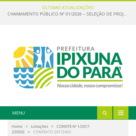
ÚLTIMAS ATUALIZAÇÕES:
CHAMAMENTO PÚBLICO Nº 01/2026 – SELEÇÃO DE PROJETOS PARA FIRMAR TERMO DE EXECUÇÃO CULTURAL COM RECURSOS DA POLÍTICA NACIONAL ALDIR BLANC DE FOMENTO À CULTURA – PNAB (LEI Nº 14.399/2022)
MENU
»
»
Home
Licitações
CONVITE Nº 1/2017-
»
230302
CONTRATO 20172432