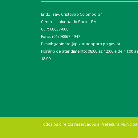
End.: Trav. Cristóvão Colombo, 34
Centro – Ipixuna do Pará – PA
CEP: 68637-000
Fone: (91) 98867-4947
E-mail: gabinete@ipixunadopara.pa.gov.br
Horário de atendimento: 08:00 às 12:00 e de 14:00 à
18:00
Todos os direitos reservados a Prefeitura Municipal