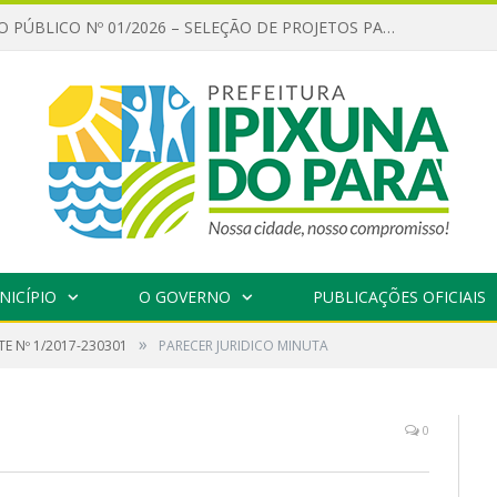
CHAMAMENTO PÚBLICO Nº 01/2026 – SELEÇÃO DE PROJETOS PARA FIRMAR TERMO DE EXECUÇÃO CULTURAL COM RECURSOS DA POLÍTICA NACIONAL ALDIR BLANC DE FOMENTO À CULTURA – PNAB (LEI Nº 14.399/2022)
NICÍPIO
O GOVERNO
PUBLICAÇÕES OFICIAIS
»
E Nº 1/2017-230301
PARECER JURIDICO MINUTA
0