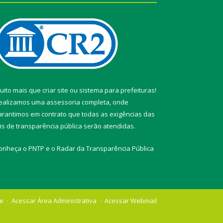
uito mais que
criar site
ou
sistema para prefeituras
!
ealizamos uma
assessoria
completa, onde
arantimos em contrato que todas as exigências das
eis de transparência pública
serão atendidas.
onheça o
PNTP
e o
Radar da Transparência Pública
te
Acessar Área Administrativa
Acessar Webmail