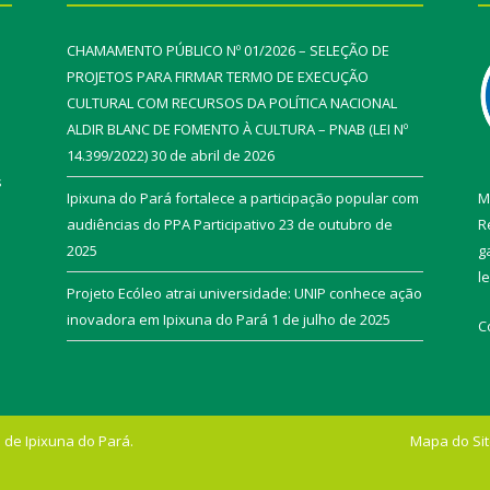
CHAMAMENTO PÚBLICO Nº 01/2026 – SELEÇÃO DE
PROJETOS PARA FIRMAR TERMO DE EXECUÇÃO
CULTURAL COM RECURSOS DA POLÍTICA NACIONAL
ALDIR BLANC DE FOMENTO À CULTURA – PNAB (LEI Nº
14.399/2022)
30 de abril de 2026
s
Ipixuna do Pará fortalece a participação popular com
M
audiências do PPA Participativo
23 de outubro de
R
2025
g
l
Projeto Ecóleo atrai universidade: UNIP conhece ação
inovadora em Ipixuna do Pará
1 de julho de 2025
C
 de Ipixuna do Pará.
Mapa do Si