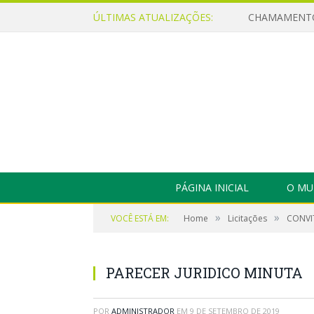
ÚLTIMAS ATUALIZAÇÕES:
PÁGINA INICIAL
O MU
»
»
VOCÊ ESTÁ EM:
Home
Licitações
CONVIT
PARECER JURIDICO MINUTA
POR
ADMINISTRADOR
EM
9 DE SETEMBRO DE 2019