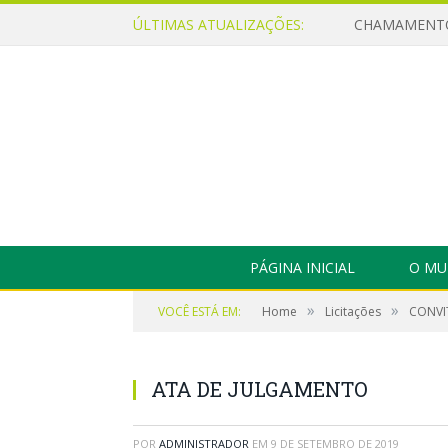
ÚLTIMAS ATUALIZAÇÕES:
PÁGINA INICIAL
O MU
»
»
VOCÊ ESTÁ EM:
Home
Licitações
CONVIT
ATA DE JULGAMENTO
POR
ADMINISTRADOR
EM
9 DE SETEMBRO DE 2019