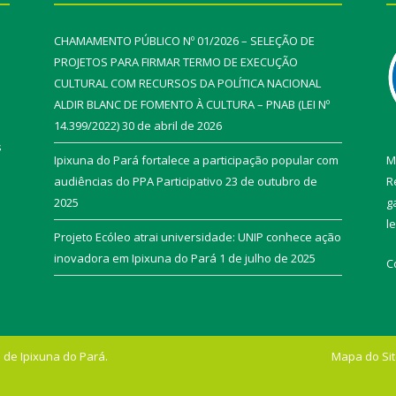
CHAMAMENTO PÚBLICO Nº 01/2026 – SELEÇÃO DE
PROJETOS PARA FIRMAR TERMO DE EXECUÇÃO
CULTURAL COM RECURSOS DA POLÍTICA NACIONAL
ALDIR BLANC DE FOMENTO À CULTURA – PNAB (LEI Nº
14.399/2022)
30 de abril de 2026
s
Ipixuna do Pará fortalece a participação popular com
M
audiências do PPA Participativo
23 de outubro de
R
2025
g
l
Projeto Ecóleo atrai universidade: UNIP conhece ação
inovadora em Ipixuna do Pará
1 de julho de 2025
C
 de Ipixuna do Pará.
Mapa do Si