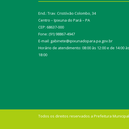
End.: Trav. Cristóvão Colombo, 34
Centro – Ipixuna do Pará – PA
CEP: 68637-000
Fone: (91) 98867-4947
E-mail: gabinete@ipixunadopara.pa.gov.br
Horário de atendimento: 08:00 às 12:00 e de 14:00 à
18:00
Todos os direitos reservados a Prefeitura Municipal