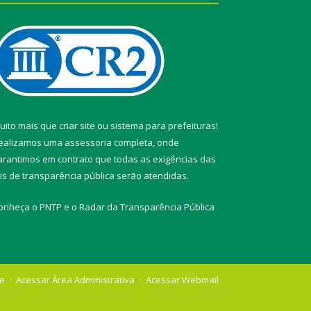
uito mais que
criar site
ou
sistema para prefeituras
!
ealizamos uma
assessoria
completa, onde
arantimos em contrato que todas as exigências das
eis de transparência pública
serão atendidas.
onheça o
PNTP
e o
Radar da Transparência Pública
te
Acessar Área Administrativa
Acessar Webmail