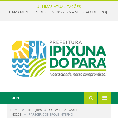
ÚLTIMAS ATUALIZAÇÕES:
CHAMAMENTO PÚBLICO Nº 01/2026 – SELEÇÃO DE PROJETOS PARA FIRMAR TERMO DE EXECUÇÃO CULTURAL COM RECURSOS DA POLÍTICA NACIONAL ALDIR BLANC DE FOMENTO À CULTURA – PNAB (LEI Nº 14.399/2022)
MENU
»
»
Home
Licitações
CONVITE Nº 1/2017-
»
140201
PARECER CONTROLE INTERNO