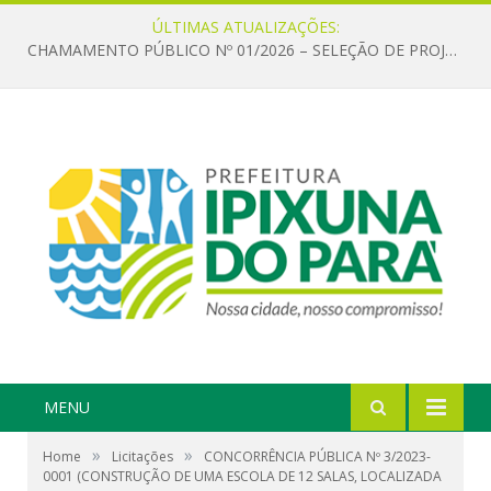
ÚLTIMAS ATUALIZAÇÕES:
CHAMAMENTO PÚBLICO Nº 01/2026 – SELEÇÃO DE PROJETOS PARA FIRMAR TERMO DE EXECUÇÃO CULTURAL COM RECURSOS DA POLÍTICA NACIONAL ALDIR BLANC DE FOMENTO À CULTURA – PNAB (LEI Nº 14.399/2022)
MENU
»
»
Home
Licitações
CONCORRÊNCIA PÚBLICA Nº 3/2023-
0001 (CONSTRUÇÃO DE UMA ESCOLA DE 12 SALAS, LOCALIZADA