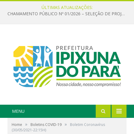
ÚLTIMAS ATUALIZAÇÕES:
CHAMAMENTO PÚBLICO Nº 01/2026 – SELEÇÃO DE PROJETOS PARA FIRMAR TERMO DE EXECUÇÃO CULTURAL COM RECURSOS DA POLÍTICA NACIONAL ALDIR BLANC DE FOMENTO À CULTURA – PNAB (LEI Nº 14.399/2022)
MENU
»
»
Home
Boletins COVID-19
Boletim Coronavírus
(30/05/2021-22:15H)