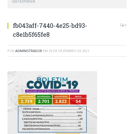
c8e1b5f65fe8
fb043aff-7440-4e25-bd93-
0
c8e1b5f65fe8
POR
ADMINISTRADOR
EM
29 DE DEZEMBRO DE 2021