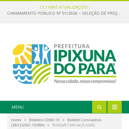
ÚLTIMAS ATUALIZAÇÕES:
CHAMAMENTO PÚBLICO Nº 01/2026 – SELEÇÃO DE PROJETOS PARA FIRMAR TERMO DE EXECUÇÃO CULTURAL COM RECURSOS DA POLÍTICA NACIONAL ALDIR BLANC DE FOMENTO À CULTURA – PNAB (LEI Nº 14.399/2022)
MENU
»
»
Home
Boletins COVID-19
Boletim Coronavírus
»
(28/12/2021-19:00H)
fb043aff-7440-4e25-bd93-