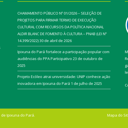
CHAMAMENTO PÚBLICO Nº 01/2026 – SELEÇÃO DE
PROJETOS PARA FIRMAR TERMO DE EXECUÇÃO
CULTURAL COM RECURSOS DA POLÍTICA NACIONAL
ALDIR BLANC DE FOMENTO À CULTURA – PNAB (LEI Nº
14.399/2022)
30 de abril de 2026
s
Ipixuna do Pará fortalece a participação popular com
M
audiências do PPA Participativo
23 de outubro de
R
2025
g
l
Projeto Ecóleo atrai universidade: UNIP conhece ação
inovadora em Ipixuna do Pará
1 de julho de 2025
C
 de Ipixuna do Pará.
Mapa do Si