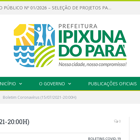
CHAMAMENTO PÚBLICO Nº 01/2026 – SELEÇÃO DE PROJETOS PARA FIRMAR TERMO DE EXECUÇÃO CULTURAL COM RECURSOS DA POLÍTICA NACIONAL ALDIR BLANC DE FOMENTO À CULTURA – PNAB (LEI Nº 14.399/2022)
NICÍPIO
O GOVERNO
PUBLICAÇÕES OFICIAIS
Boletim Coronavírus (15/07/2021-20:00H)
21-20:00H)
0
BOLETINS COVID-19