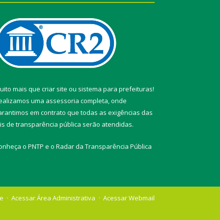
uito mais que
criar site
ou
sistema para prefeituras
!
ealizamos uma
assessoria
completa, onde
arantimos em contrato que todas as exigências das
eis de transparência pública
serão atendidas.
onheça o
PNTP
e o
Radar da Transparência Pública
te
Acessar Área Administrativa
Acessar Webmail