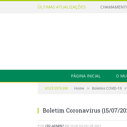
ÚLTIMAS ATUALIZAÇÕES:
PÁGINA INICIAL
O MU
»
»
VOCÊ ESTÁ EM:
Home
Boletins COVID-19
Boletim Coronavírus (15/07/20
POR
CR2-ADMIN7
EM
15 DE JULHO DE 2021