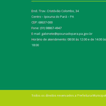
End.: Trav. Cristóvão Colombo, 34
Centro – Ipixuna do Pará – PA
CEP: 68637-000
Fone: (91) 98867-4947
E-mail: gabinete@ipixunadopara.pa.gov.br
Horário de atendimento: 08:00 às 12:00 e de 14:00 à
18:00
Todos os direitos reservados a Prefeitura Municipal