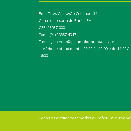
End.: Trav. Cristóvão Colombo, 34
Centro – Ipixuna do Pará – PA
CEP: 68637-000
Fone: (91) 98867-4947
E-mail: gabinete@ipixunadopara.pa.gov.br
Horário de atendimento: 08:00 às 12:00 e de 14:00 à
18:00
Todos os direitos reservados a Prefeitura Municipal