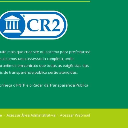
uito mais que
criar site
ou
sistema para prefeituras
!
ealizamos uma
assessoria
completa, onde
arantimos em contrato que todas as exigências das
eis de transparência pública
serão atendidas.
onheça o
PNTP
e o
Radar da Transparência Pública
te
Acessar Área Administrativa
Acessar Webmail