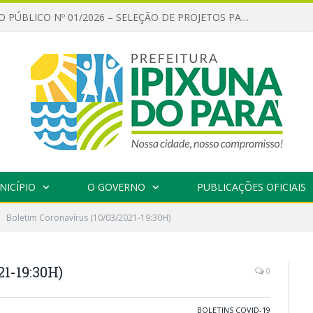
CHAMAMENTO PÚBLICO Nº 01/2026 – SELEÇÃO DE PROJETOS PARA FIRMAR TERMO DE EXECUÇÃO CULTURAL COM RECURSOS DA POLÍTICA NACIONAL ALDIR BLANC DE FOMENTO À CULTURA – PNAB (LEI Nº 14.399/2022)
NICÍPIO
O GOVERNO
PUBLICAÇÕES OFICIAIS
Boletim Coronavírus (10/03/2021-19:30H)
21-19:30H)
0
BOLETINS COVID-19