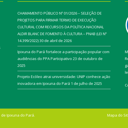
CHAMAMENTO PÚBLICO Nº 01/2026 – SELEÇÃO DE
PROJETOS PARA FIRMAR TERMO DE EXECUÇÃO
CULTURAL COM RECURSOS DA POLÍTICA NACIONAL
ALDIR BLANC DE FOMENTO À CULTURA – PNAB (LEI Nº
14.399/2022)
30 de abril de 2026
s
Ipixuna do Pará fortalece a participação popular com
M
audiências do PPA Participativo
23 de outubro de
R
2025
g
l
Projeto Ecóleo atrai universidade: UNIP conhece ação
inovadora em Ipixuna do Pará
1 de julho de 2025
C
 de Ipixuna do Pará.
Mapa do Si