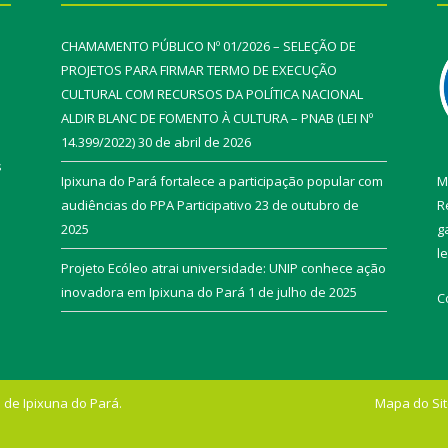
CHAMAMENTO PÚBLICO Nº 01/2026 – SELEÇÃO DE
PROJETOS PARA FIRMAR TERMO DE EXECUÇÃO
CULTURAL COM RECURSOS DA POLÍTICA NACIONAL
ALDIR BLANC DE FOMENTO À CULTURA – PNAB (LEI Nº
14.399/2022)
30 de abril de 2026
s
Ipixuna do Pará fortalece a participação popular com
M
audiências do PPA Participativo
23 de outubro de
R
2025
g
l
Projeto Ecóleo atrai universidade: UNIP conhece ação
inovadora em Ipixuna do Pará
1 de julho de 2025
C
 de Ipixuna do Pará.
Mapa do Si