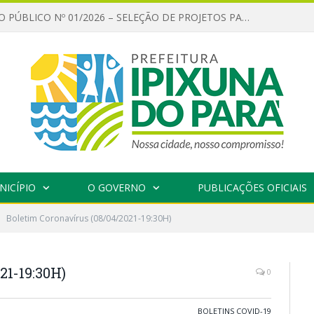
CHAMAMENTO PÚBLICO Nº 01/2026 – SELEÇÃO DE PROJETOS PARA FIRMAR TERMO DE EXECUÇÃO CULTURAL COM RECURSOS DA POLÍTICA NACIONAL ALDIR BLANC DE FOMENTO À CULTURA – PNAB (LEI Nº 14.399/2022)
NICÍPIO
O GOVERNO
PUBLICAÇÕES OFICIAIS
Boletim Coronavírus (08/04/2021-19:30H)
21-19:30H)
0
BOLETINS COVID-19