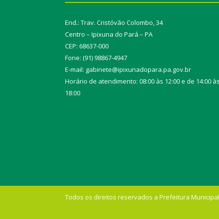
End.: Trav. Cristóvão Colombo, 34
Centro – Ipixuna do Pará – PA
CEP: 68637-000
Fone: (91) 98867-4947
E-mail: gabinete@ipixunadopara.pa.gov.br
Horário de atendimento: 08:00 às 12:00 e de 14:00 à
18:00
Todos os direitos reservados a Prefeitura Municipal