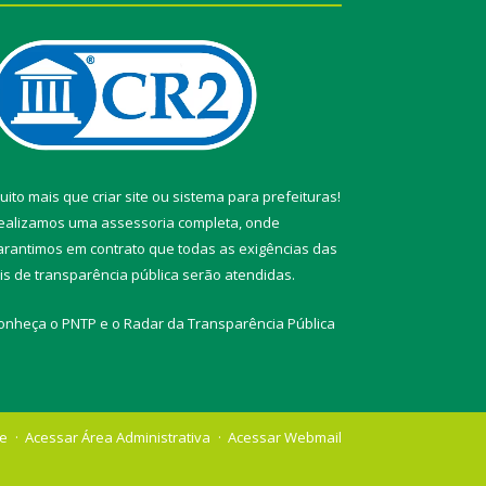
uito mais que
criar site
ou
sistema para prefeituras
!
ealizamos uma
assessoria
completa, onde
arantimos em contrato que todas as exigências das
eis de transparência pública
serão atendidas.
onheça o
PNTP
e o
Radar da Transparência Pública
te
Acessar Área Administrativa
Acessar Webmail