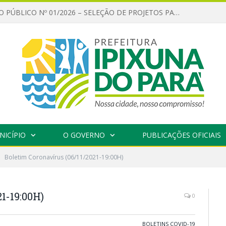
CHAMAMENTO PÚBLICO Nº 01/2026 – SELEÇÃO DE PROJETOS PARA FIRMAR TERMO DE EXECUÇÃO CULTURAL COM RECURSOS DA POLÍTICA NACIONAL ALDIR BLANC DE FOMENTO À CULTURA – PNAB (LEI Nº 14.399/2022)
NICÍPIO
O GOVERNO
PUBLICAÇÕES OFICIAIS
Boletim Coronavírus (06/11/2021-19:00H)
1-19:00H)
0
BOLETINS COVID-19