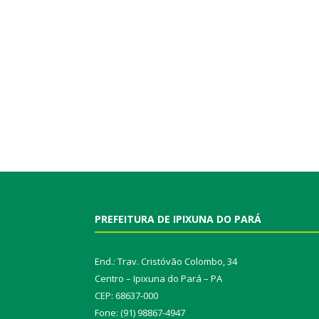
PREFEITURA DE IPIXUNA DO PARÁ
End.: Trav. Cristóvão Colombo, 34
Centro – Ipixuna do Pará – PA
CEP: 68637-000
Fone: (91) 98867-4947