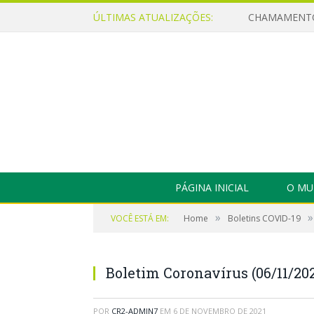
ÚLTIMAS ATUALIZAÇÕES:
PÁGINA INICIAL
O MU
»
»
VOCÊ ESTÁ EM:
Home
Boletins COVID-19
Boletim Coronavírus (06/11/202
POR
CR2-ADMIN7
EM
6 DE NOVEMBRO DE 2021