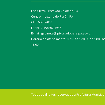
End.: Trav. Cristóvão Colombo, 34
Centro – Ipixuna do Pará – PA
CEP: 68637-000
Fone: (91) 98867-4947
E-mail: gabinete@ipixunadopara.pa.gov.br
Horário de atendimento: 08:00 às 12:00 e de 14:00 à
18:00
Todos os direitos reservados a Prefeitura Municipal