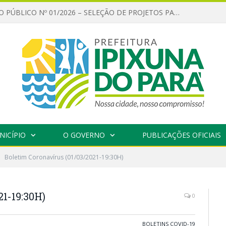
CHAMAMENTO PÚBLICO Nº 01/2026 – SELEÇÃO DE PROJETOS PARA FIRMAR TERMO DE EXECUÇÃO CULTURAL COM RECURSOS DA POLÍTICA NACIONAL ALDIR BLANC DE FOMENTO À CULTURA – PNAB (LEI Nº 14.399/2022)
NICÍPIO
O GOVERNO
PUBLICAÇÕES OFICIAIS
Boletim Coronavírus (01/03/2021-19:30H)
21-19:30H)
0
BOLETINS COVID-19