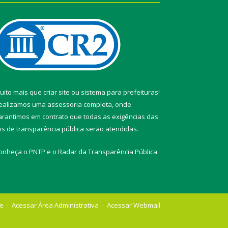
uito mais que
criar site
ou
sistema para prefeituras
!
ealizamos uma
assessoria
completa, onde
arantimos em contrato que todas as exigências das
eis de transparência pública
serão atendidas.
onheça o
PNTP
e o
Radar da Transparência Pública
te
Acessar Área Administrativa
Acessar Webmail