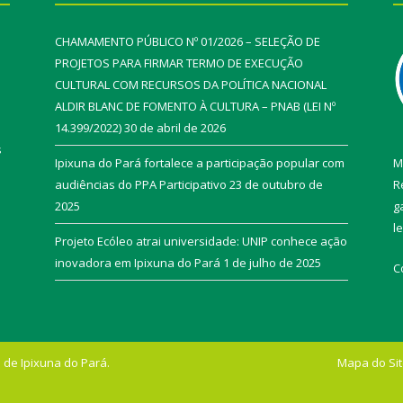
CHAMAMENTO PÚBLICO Nº 01/2026 – SELEÇÃO DE
PROJETOS PARA FIRMAR TERMO DE EXECUÇÃO
CULTURAL COM RECURSOS DA POLÍTICA NACIONAL
ALDIR BLANC DE FOMENTO À CULTURA – PNAB (LEI Nº
14.399/2022)
30 de abril de 2026
s
Ipixuna do Pará fortalece a participação popular com
M
audiências do PPA Participativo
23 de outubro de
R
2025
g
l
Projeto Ecóleo atrai universidade: UNIP conhece ação
inovadora em Ipixuna do Pará
1 de julho de 2025
C
 de Ipixuna do Pará.
Mapa do Si