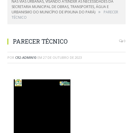
NAS VIAS URBANAS, VISANDO ATENDER AS NECESSIDADES DA
SECRETARIA MUNICIPAL DE OBRAS, TRANSPORTES, ÁGUA E
»
URBANISMO DO MUNICÍPIO DE IPIXUNA DO PARÁ)
PARECER
TÉCNICO
PARECER TÉCNICO
0
POR
CR2-ADMIN10
EM
27 DE OUTUBRO DE 2023