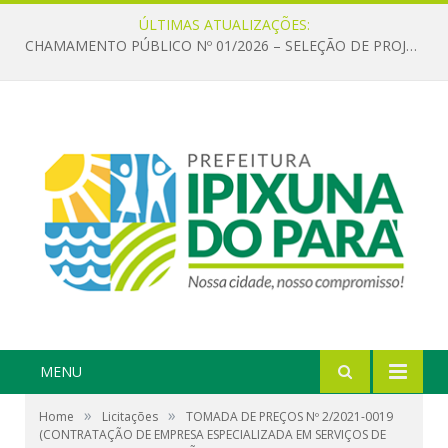
ÚLTIMAS ATUALIZAÇÕES:
CHAMAMENTO PÚBLICO Nº 01/2026 – SELEÇÃO DE PROJETOS PARA FIRMAR TERMO DE EXECUÇÃO CULTURAL COM RECURSOS DA POLÍTICA NACIONAL ALDIR BLANC DE FOMENTO À CULTURA – PNAB (LEI Nº 14.399/2022)
MENU
»
»
Home
Licitações
TOMADA DE PREÇOS Nº 2/2021-0019
(CONTRATAÇÃO DE EMPRESA ESPECIALIZADA EM SERVIÇOS DE