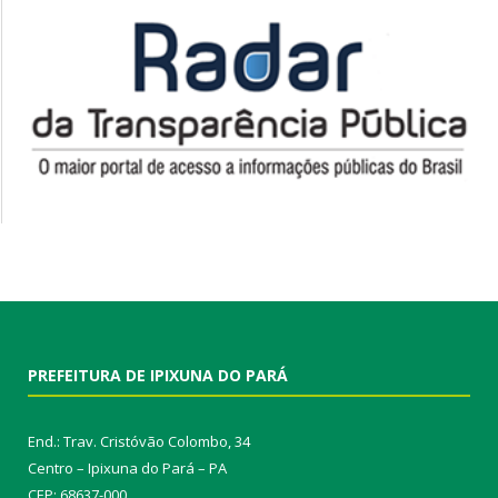
PREFEITURA DE IPIXUNA DO PARÁ
End.: Trav. Cristóvão Colombo, 34
Centro – Ipixuna do Pará – PA
CEP: 68637-000