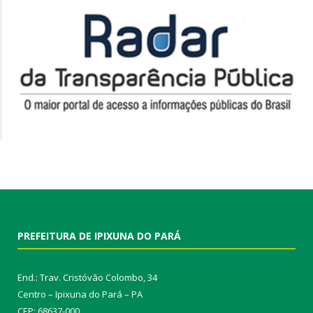
PREFEITURA DE IPIXUNA DO PARÁ
End.: Trav. Cristóvão Colombo, 34
Centro – Ipixuna do Pará – PA
CEP: 68637-000