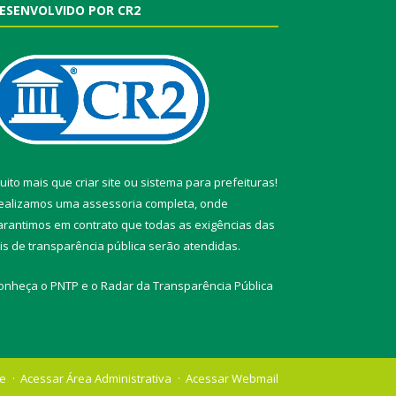
ESENVOLVIDO POR CR2
uito mais que
criar site
ou
sistema para prefeituras
!
ealizamos uma
assessoria
completa, onde
arantimos em contrato que todas as exigências das
eis de transparência pública
serão atendidas.
onheça o
PNTP
e o
Radar da Transparência Pública
te
Acessar Área Administrativa
Acessar Webmail