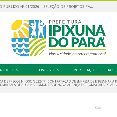
CHAMAMENTO PÚBLICO Nº 01/2026 – SELEÇÃO DE PROJETOS PARA FIRMAR TERMO DE EXECUÇÃO CULTURAL COM RECURSOS DA POLÍTICA NACIONAL ALDIR BLANC DE FOMENTO À CULTURA – PNAB (LEI Nº 14.399/2022)
NICÍPIO
O GOVERNO
PUBLICAÇÕES OFICIAIS
A DE PREÇOS Nº 0005/2022-TP (CONTRATAÇÃO DE EMPRESA DE ENGENHARIA P
UMA) SALA DE AULA NA COMUNIDADE NOVA ALIANÇA E 01 (UMA) SALA DE AU
0