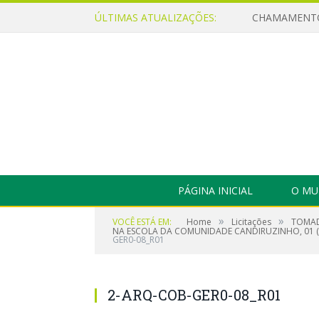
ÚLTIMAS ATUALIZAÇÕES:
PÁGINA INICIAL
O MU
»
»
VOCÊ ESTÁ EM:
Home
Licitações
TOMAD
NA ESCOLA DA COMUNIDADE CANDIRUZINHO, 01 (
GER0-08_R01
2-ARQ-COB-GER0-08_R01