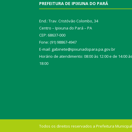
PREFEITURA DE IPIXUNA DO PARÁ
End.: Trav. Cristóvão Colombo, 34
Centro – Ipixuna do Pará – PA
CEP: 68637-000
Fone: (91) 98867-4947
E-mail: gabinete@ipixunadopara.pa.gov.br
Horário de atendimento: 08:00 às 12:00 e de 14:00 à
18:00
Todos os direitos reservados a Prefeitura Municipal