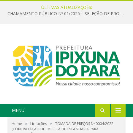
ÚLTIMAS ATUALIZAÇÕES:
CHAMAMENTO PÚBLICO Nº 01/2026 – SELEÇÃO DE PROJETOS PARA FIRMAR TERMO DE EXECUÇÃO CULTURAL COM RECURSOS DA POLÍTICA NACIONAL ALDIR BLANC DE FOMENTO À CULTURA – PNAB (LEI Nº 14.399/2022)
MENU
»
»
Home
Licitações
TOMADA DE PREÇOS Nº 0004/2022
(CONTRATAÇÃO DE EMPRESA DE ENGENHARIA PARA