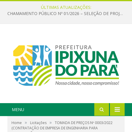
ÚLTIMAS ATUALIZAÇÕES:
CHAMAMENTO PÚBLICO Nº 01/2026 – SELEÇÃO DE PROJETOS PARA FIRMAR TERMO DE EXECUÇÃO CULTURAL COM RECURSOS DA POLÍTICA NACIONAL ALDIR BLANC DE FOMENTO À CULTURA – PNAB (LEI Nº 14.399/2022)
MENU
»
»
Home
Licitações
TOMADA DE PREÇOS Nº 0003/2022
(CONTRATAÇÃO DE EMPRESA DE ENGENHARIA PARA