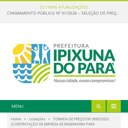
ÚLTIMAS ATUALIZAÇÕES:
CHAMAMENTO PÚBLICO Nº 01/2026 – SELEÇÃO DE PROJETOS PARA FIRMAR TERMO DE EXECUÇÃO CULTURAL COM RECURSOS DA POLÍTICA NACIONAL ALDIR BLANC DE FOMENTO À CULTURA – PNAB (LEI Nº 14.399/2022)
MENU
»
»
Home
Licitações
TOMADA DE PREÇOS Nº 0002/2022
(CONTRATAÇÃO DE EMPRESA DE ENGENHARIA PARA