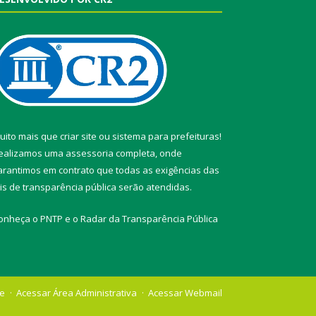
uito mais que
criar site
ou
sistema para prefeituras
!
ealizamos uma
assessoria
completa, onde
arantimos em contrato que todas as exigências das
eis de transparência pública
serão atendidas.
onheça o
PNTP
e o
Radar da Transparência Pública
te
Acessar Área Administrativa
Acessar Webmail