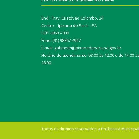
End.: Trav. Cristóvão Colombo, 34
Centro – Ipixuna do Pará – PA
CEP: 68637-000
Fone: (91) 98867-4947
E-mail: gabinete@ipixunadopara.pa.gov.br
Horário de atendimento: 08:00 às 12:00 e de 14:00 à
18:00
Todos os direitos reservados a Prefeitura Municipal