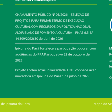
CHAMAMENTO PÚBLICO Nº 01/2026 – SELEÇÃO DE
PROJETOS PARA FIRMAR TERMO DE EXECUÇÃO
CULTURAL COM RECURSOS DA POLÍTICA NACIONAL
ALDIR BLANC DE FOMENTO À CULTURA – PNAB (LEI Nº
14.399/2022)
30 de abril de 2026
s
Ipixuna do Pará fortalece a participação popular com
M
audiências do PPA Participativo
23 de outubro de
R
2025
g
l
Projeto Ecóleo atrai universidade: UNIP conhece ação
inovadora em Ipixuna do Pará
1 de julho de 2025
C
 de Ipixuna do Pará.
Mapa do Si