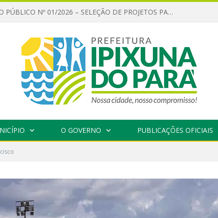
CHAMAMENTO PÚBLICO Nº 01/2026 – SELEÇÃO DE PROJETOS PARA FIRMAR TERMO DE EXECUÇÃO CULTURAL COM RECURSOS DA POLÍTICA NACIONAL ALDIR BLANC DE FOMENTO À CULTURA – PNAB (LEI Nº 14.399/2022)
NICÍPIO
O GOVERNO
PUBLICAÇÕES OFICIAIS
cisco