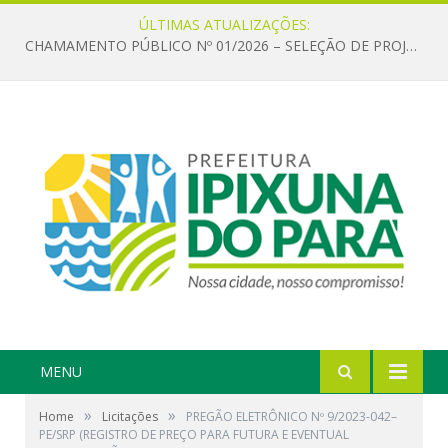
ÚLTIMAS ATUALIZAÇÕES:
CHAMAMENTO PÚBLICO Nº 01/2026 – SELEÇÃO DE PROJETOS PARA FIRMAR TERMO DE EXECUÇÃO CULTURAL COM RECURSOS DA POLÍTICA NACIONAL ALDIR BLANC DE FOMENTO À CULTURA – PNAB (LEI Nº 14.399/2022)
MENU
»
»
Home
Licitações
PREGÃO ELETRÔNICO Nº 9/2023-042–
PE/SRP (REGISTRO DE PREÇO PARA FUTURA E EVENTUAL