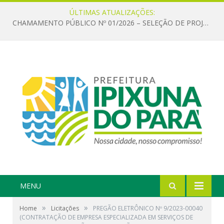
ÚLTIMAS ATUALIZAÇÕES:
CHAMAMENTO PÚBLICO Nº 01/2026 – SELEÇÃO DE PROJETOS PARA FIRMAR TERMO DE EXECUÇÃO CULTURAL COM RECURSOS DA POLÍTICA NACIONAL ALDIR BLANC DE FOMENTO À CULTURA – PNAB (LEI Nº 14.399/2022)
MENU
»
»
Home
Licitações
PREGÃO ELETRÔNICO Nº 9/2023-00040
(CONTRATAÇÃO DE EMPRESA ESPECIALIZADA EM SERVIÇOS DE