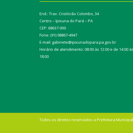
End.: Trav. Cristóvão Colombo, 34
Centro – Ipixuna do Pará – PA
CEP: 68637-000
Fone: (91) 98867-4947
E-mail: gabinete@ipixunadopara.pa.gov.br
Horário de atendimento: 08:00 às 12:00 e de 14:00 à
18:00
Todos os direitos reservados a Prefeitura Municipal