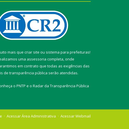
uito mais que
criar site
ou
sistema para prefeituras
!
ealizamos uma
assessoria
completa, onde
arantimos em contrato que todas as exigências das
eis de transparência pública
serão atendidas.
onheça o
PNTP
e o
Radar da Transparência Pública
te
Acessar Área Administrativa
Acessar Webmail