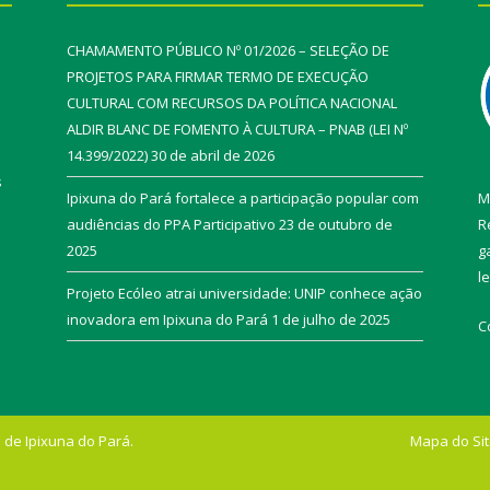
CHAMAMENTO PÚBLICO Nº 01/2026 – SELEÇÃO DE
PROJETOS PARA FIRMAR TERMO DE EXECUÇÃO
CULTURAL COM RECURSOS DA POLÍTICA NACIONAL
ALDIR BLANC DE FOMENTO À CULTURA – PNAB (LEI Nº
14.399/2022)
30 de abril de 2026
s
Ipixuna do Pará fortalece a participação popular com
M
audiências do PPA Participativo
23 de outubro de
R
2025
g
l
Projeto Ecóleo atrai universidade: UNIP conhece ação
inovadora em Ipixuna do Pará
1 de julho de 2025
C
 de Ipixuna do Pará.
Mapa do Si