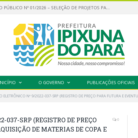
CHAMAMENTO PÚBLICO Nº 01/2026 – SELEÇÃO DE PROJETOS PARA FIRMAR TERMO DE EXECUÇÃO CULTURAL COM RECURSOS DA POLÍTICA NACIONAL ALDIR BLANC DE FOMENTO À CULTURA – PNAB (LEI Nº 14.399/2022)
NICÍPIO
O GOVERNO
PUBLICAÇÕES OFICIAIS
O ELETRÔNICO Nº 9/2022-037-SRP (REGISTRO DE PREÇO PARA FUTURA E EVENT
2-037-SRP (REGISTRO DE PREÇO
0
QUISIÇÃO DE MATERIAS DE COPA E