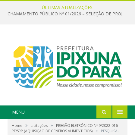
ÚLTIMAS ATUALIZAÇÕES:
CHAMAMENTO PÚBLICO Nº 01/2026 – SELEÇÃO DE PROJETOS PARA FIRMAR TERMO DE EXECUÇÃO CULTURAL COM RECURSOS DA POLÍTICA NACIONAL ALDIR BLANC DE FOMENTO À CULTURA – PNAB (LEI Nº 14.399/2022)
MENU
»
»
Home
Licitações
PREGÃO ELETRÔNICO Nº 9/2022-016-
»
PE/SRP (AQUISIÇÃO DE GÊNEROS ALIMENTÍCIOS)
PESQUISA-