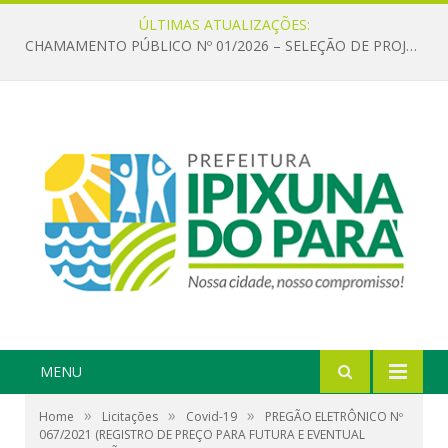
ÚLTIMAS ATUALIZAÇÕES:
CHAMAMENTO PÚBLICO Nº 01/2026 – SELEÇÃO DE PROJETOS PARA FIRMAR TERMO DE EXECUÇÃO CULTURAL COM RECURSOS DA POLÍTICA NACIONAL ALDIR BLANC DE FOMENTO À CULTURA – PNAB (LEI Nº 14.399/2022)
MENU
»
»
»
Home
Licitações
Covid-19
PREGÃO ELETRÔNICO Nº
067/2021 (REGISTRO DE PREÇO PARA FUTURA E EVENTUAL