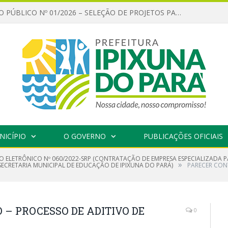
CHAMAMENTO PÚBLICO Nº 01/2026 – SELEÇÃO DE PROJETOS PARA FIRMAR TERMO DE EXECUÇÃO CULTURAL COM RECURSOS DA POLÍTICA NACIONAL ALDIR BLANC DE FOMENTO À CULTURA – PNAB (LEI Nº 14.399/2022)
NICÍPIO
O GOVERNO
PUBLICAÇÕES OFICIAIS
O ELETRÔNICO Nº 060/2022-SRP (CONTRATAÇÃO DE EMPRESA ESPECIALIZADA 
»
 SECRETARIA MUNICIPAL DE EDUCAÇÃO DE IPIXUNA DO PARÁ)
PARECER CON
– PROCESSO DE ADITIVO DE
0