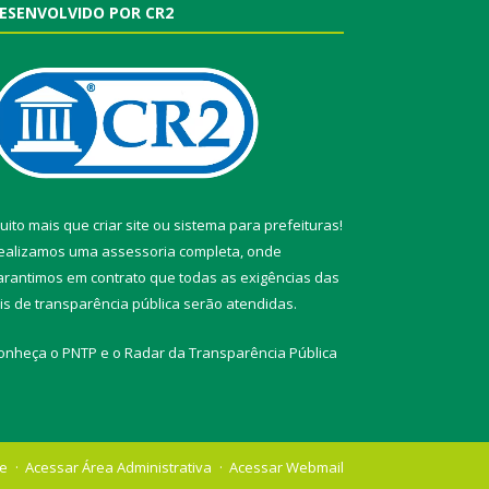
ESENVOLVIDO POR CR2
uito mais que
criar site
ou
sistema para prefeituras
!
ealizamos uma
assessoria
completa, onde
arantimos em contrato que todas as exigências das
eis de transparência pública
serão atendidas.
onheça o
PNTP
e o
Radar da Transparência Pública
te
Acessar Área Administrativa
Acessar Webmail