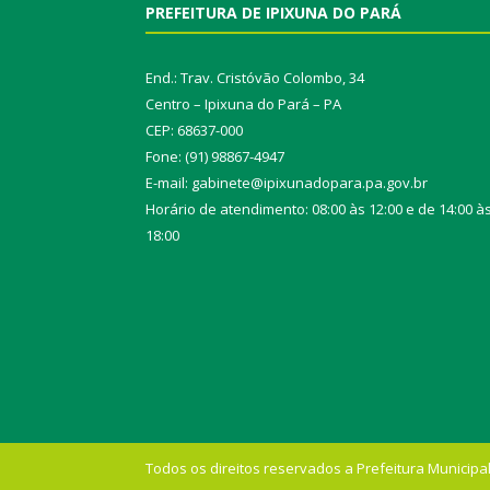
PREFEITURA DE IPIXUNA DO PARÁ
End.: Trav. Cristóvão Colombo, 34
Centro – Ipixuna do Pará – PA
CEP: 68637-000
Fone: (91) 98867-4947
E-mail: gabinete@ipixunadopara.pa.gov.br
Horário de atendimento: 08:00 às 12:00 e de 14:00 à
18:00
Todos os direitos reservados a Prefeitura Municipal