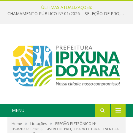
ÚLTIMAS ATUALIZAÇÕES:
CHAMAMENTO PÚBLICO Nº 01/2026 – SELEÇÃO DE PROJETOS PARA FIRMAR TERMO DE EXECUÇÃO CULTURAL COM RECURSOS DA POLÍTICA NACIONAL ALDIR BLANC DE FOMENTO À CULTURA – PNAB (LEI Nº 14.399/2022)
MENU
»
»
Home
Licitações
PREGÃO ELETRÔNICO Nº
059/2023/PE/SRP (REGISTRO DE PREÇO PARA FUTURA E EVENTUAL