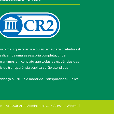
uito mais que
criar site
ou
sistema para prefeituras
!
ealizamos uma
assessoria
completa, onde
arantimos em contrato que todas as exigências das
eis de transparência pública
serão atendidas.
onheça o
PNTP
e o
Radar da Transparência Pública
te
Acessar Área Administrativa
Acessar Webmail