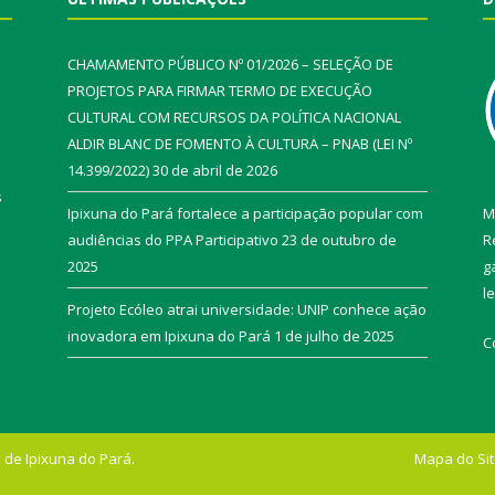
CHAMAMENTO PÚBLICO Nº 01/2026 – SELEÇÃO DE
PROJETOS PARA FIRMAR TERMO DE EXECUÇÃO
CULTURAL COM RECURSOS DA POLÍTICA NACIONAL
ALDIR BLANC DE FOMENTO À CULTURA – PNAB (LEI Nº
14.399/2022)
30 de abril de 2026
s
Ipixuna do Pará fortalece a participação popular com
M
audiências do PPA Participativo
23 de outubro de
R
2025
g
l
Projeto Ecóleo atrai universidade: UNIP conhece ação
inovadora em Ipixuna do Pará
1 de julho de 2025
C
 de Ipixuna do Pará.
Mapa do Si