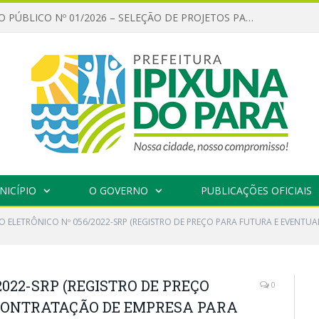
CHAMAMENTO PÚBLICO Nº 01/2026 – SELEÇÃO DE PROJETOS PARA FIRMAR TERMO DE EXECUÇÃO CULTURAL COM RECURSOS DA POLÍTICA NACIONAL ALDIR BLANC DE FOMENTO À CULTURA – PNAB (LEI Nº 14.399/2022)
NICÍPIO
O GOVERNO
PUBLICAÇÕES OFICIAIS
O ELETRÔNICO Nº 056/2022-SRP (REGISTRO DE PREÇO PARA FUTURA E EVENT
022-SRP (REGISTRO DE PREÇO
0
CONTRATAÇÃO DE EMPRESA PARA