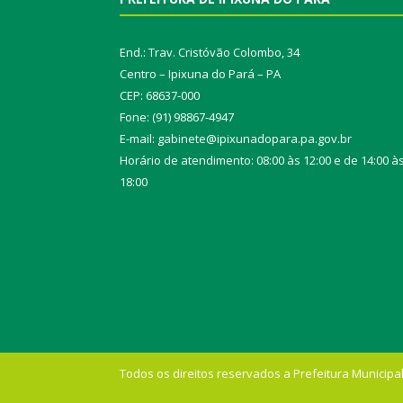
End.: Trav. Cristóvão Colombo, 34
Centro – Ipixuna do Pará – PA
CEP: 68637-000
Fone: (91) 98867-4947
E-mail: gabinete@ipixunadopara.pa.gov.br
Horário de atendimento: 08:00 às 12:00 e de 14:00 à
18:00
Todos os direitos reservados a Prefeitura Municipal