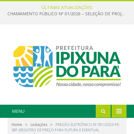
ÚLTIMAS ATUALIZAÇÕES:
CHAMAMENTO PÚBLICO Nº 01/2026 – SELEÇÃO DE PROJETOS PARA FIRMAR TERMO DE EXECUÇÃO CULTURAL COM RECURSOS DA POLÍTICA NACIONAL ALDIR BLANC DE FOMENTO À CULTURA – PNAB (LEI Nº 14.399/2022)
MENU
»
»
Home
Licitações
PREGÃO ELETRÔNICO Nº 051/2023-PE-
SRP (REGISTRO DE PREÇO PARA FUTURA E EVENTUAL