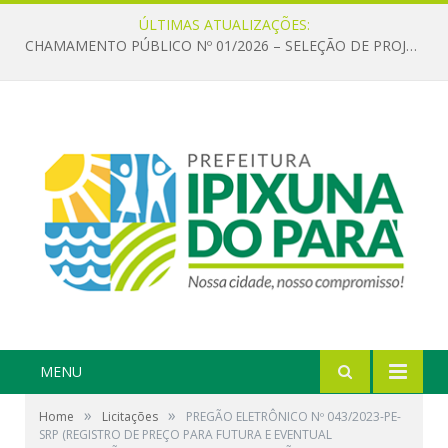
ÚLTIMAS ATUALIZAÇÕES:
CHAMAMENTO PÚBLICO Nº 01/2026 – SELEÇÃO DE PROJETOS PARA FIRMAR TERMO DE EXECUÇÃO CULTURAL COM RECURSOS DA POLÍTICA NACIONAL ALDIR BLANC DE FOMENTO À CULTURA – PNAB (LEI Nº 14.399/2022)
MENU
»
»
Home
Licitações
PREGÃO ELETRÔNICO Nº 043/2023-PE-
SRP (REGISTRO DE PREÇO PARA FUTURA E EVENTUAL