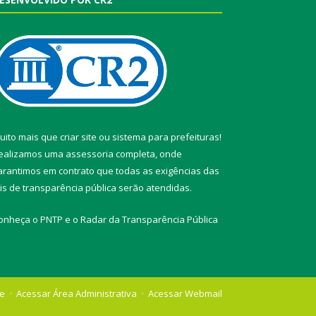
uito mais que
criar site
ou
sistema para prefeituras
!
ealizamos uma
assessoria
completa, onde
arantimos em contrato que todas as exigências das
eis de transparência pública
serão atendidas.
onheça o
PNTP
e o
Radar da Transparência Pública
te
Acessar Área Administrativa
Acessar Webmail