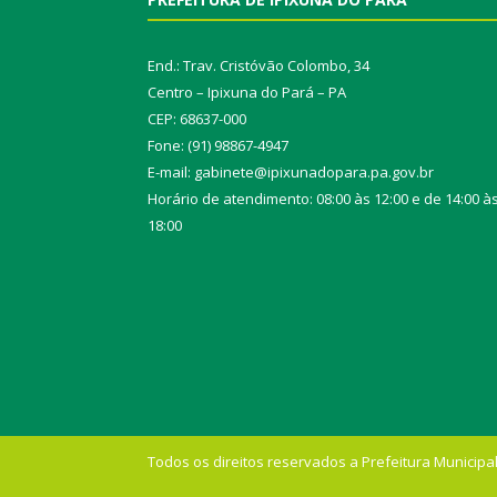
End.: Trav. Cristóvão Colombo, 34
Centro – Ipixuna do Pará – PA
CEP: 68637-000
Fone: (91) 98867-4947
E-mail: gabinete@ipixunadopara.pa.gov.br
Horário de atendimento: 08:00 às 12:00 e de 14:00 à
18:00
Todos os direitos reservados a Prefeitura Municipal