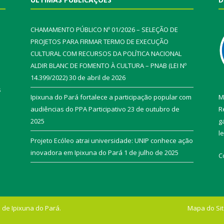
CHAMAMENTO PÚBLICO Nº 01/2026 – SELEÇÃO DE
PROJETOS PARA FIRMAR TERMO DE EXECUÇÃO
CULTURAL COM RECURSOS DA POLÍTICA NACIONAL
ALDIR BLANC DE FOMENTO À CULTURA – PNAB (LEI Nº
14.399/2022)
30 de abril de 2026
s
Ipixuna do Pará fortalece a participação popular com
M
audiências do PPA Participativo
23 de outubro de
R
2025
g
l
Projeto Ecóleo atrai universidade: UNIP conhece ação
inovadora em Ipixuna do Pará
1 de julho de 2025
C
 de Ipixuna do Pará.
Mapa do Si