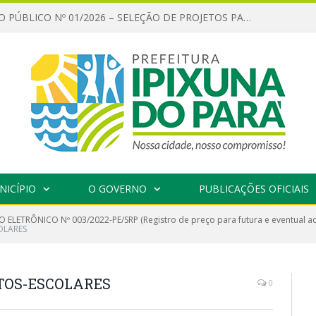
CHAMAMENTO PÚBLICO Nº 01/2026 – SELEÇÃO DE PROJETOS PARA FIRMAR TERMO DE EXECUÇÃO CULTURAL COM RECURSOS DA POLÍTICA NACIONAL ALDIR BLANC DE FOMENTO À CULTURA – PNAB (LEI Nº 14.399/2022)
NICÍPIO
O GOVERNO
PUBLICAÇÕES OFICIAIS
 ELETRÔNICO Nº 003/2022-PE/SRP (Registro de preço para futura e eventual aq
OLARES
TOS-ESCOLARES
0