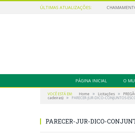
ÚLTIMAS ATUALIZAÇÕES:
PÁGINA INICIAL
O MU
»
»
VOCÊ ESTÁ EM:
Home
Licitações
PREGÃO
»
cadeiras)
PARECER-JUR-DICO-CONJUNTOS-ESC
PARECER-JUR-DICO-CONJUN