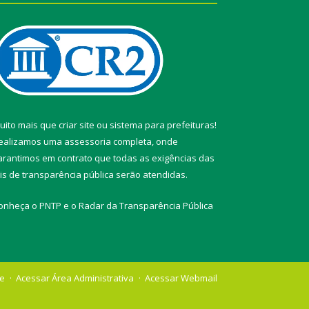
uito mais que
criar site
ou
sistema para prefeituras
!
ealizamos uma
assessoria
completa, onde
arantimos em contrato que todas as exigências das
eis de transparência pública
serão atendidas.
onheça o
PNTP
e o
Radar da Transparência Pública
te
Acessar Área Administrativa
Acessar Webmail