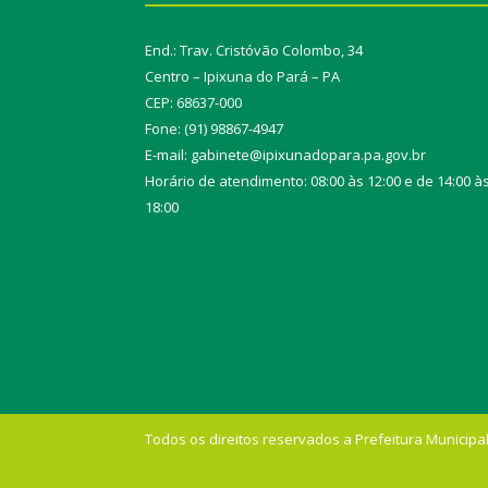
End.: Trav. Cristóvão Colombo, 34
Centro – Ipixuna do Pará – PA
CEP: 68637-000
Fone: (91) 98867-4947
E-mail: gabinete@ipixunadopara.pa.gov.br
Horário de atendimento: 08:00 às 12:00 e de 14:00 à
18:00
Todos os direitos reservados a Prefeitura Municipal