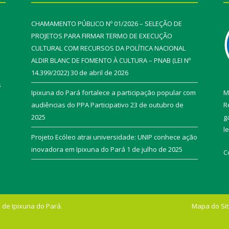
CHAMAMENTO PÚBLICO Nº 01/2026 – SELEÇÃO DE
PROJETOS PARA FIRMAR TERMO DE EXECUÇÃO
CULTURAL COM RECURSOS DA POLÍTICA NACIONAL
ALDIR BLANC DE FOMENTO À CULTURA – PNAB (LEI Nº
14.399/2022)
30 de abril de 2026
s
Ipixuna do Pará fortalece a participação popular com
M
audiências do PPA Participativo
23 de outubro de
R
2025
g
l
Projeto Ecóleo atrai universidade: UNIP conhece ação
inovadora em Ipixuna do Pará
1 de julho de 2025
C
 de Ipixuna do Pará.
Mapa do Si