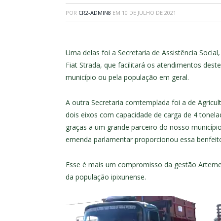
POR
CR2-ADMIN8
EM
10 DE JULHO DE 2021
Uma delas foi a Secretaria de Assistência Soci
Fiat Strada, que facilitará os atendimentos dest
município ou pela população em geral.
A outra Secretaria comtemplada foi a de Agricul
dois eixos com capacidade de carga de 4 tonela
graças a um grande parceiro do nosso município
emenda parlamentar proporcionou essa benfeito
Esse é mais um compromisso da gestão Artemes 
da população ipixunense.
Tocador
de