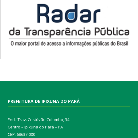
PREFEITURA DE IPIXUNA DO PARÁ
End.: Trav. Cristóvão Colombo, 34
Centro – Ipixuna do Pará – PA
CEP: 68637-000