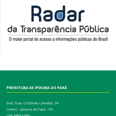
PREFEITURA DE IPIXUNA DO PARÁ
End.: Trav. Cristóvão Colombo, 34
Centro – Ipixuna do Pará – PA
CEP: 68637-000