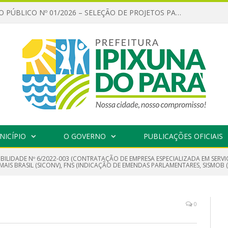
CHAMAMENTO PÚBLICO Nº 01/2026 – SELEÇÃO DE PROJETOS PARA FIRMAR TERMO DE EXECUÇÃO CULTURAL COM RECURSOS DA POLÍTICA NACIONAL ALDIR BLANC DE FOMENTO À CULTURA – PNAB (LEI Nº 14.399/2022)
NICÍPIO
O GOVERNO
PUBLICAÇÕES OFICIAIS
GIBILIDADE Nº 6/2022-003 (CONTRATAÇÃO DE EMPRESA ESPECIALIZADA EM SER
IS BRASIL (SICONV), FNS (INDICAÇÃO DE EMENDAS PARLAMENTARES, SISMOB (O
0