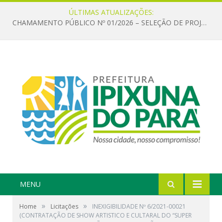
ÚLTIMAS ATUALIZAÇÕES:
CHAMAMENTO PÚBLICO Nº 01/2026 – SELEÇÃO DE PROJETOS PARA FIRMAR TERMO DE EXECUÇÃO CULTURAL COM RECURSOS DA POLÍTICA NACIONAL ALDIR BLANC DE FOMENTO À CULTURA – PNAB (LEI Nº 14.399/2022)
MENU
»
»
Home
Licitações
INEXIGIBILIDADE Nº 6/2021-00021
(CONTRATAÇÃO DE SHOW ARTISTICO E CULTARAL DO “SUPER