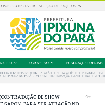
CHAMAMENTO PÚBLICO Nº 01/2026 – SELEÇÃO DE PROJETOS PARA FIRMAR TERMO DE EXECUÇÃO CULTURAL COM RECURSOS DA POLÍTICA NACIONAL ALDIR BLANC DE FOMENTO À CULTURA – PNAB (LEI Nº 14.399/2022)
NICÍPIO
O GOVERNO
PUBLICAÇÕES OFICIAIS
GIBILIDADE Nº 023/2023 (CONTRATAÇÃO DE SHOW ARTÍSTICO DA BANDA ROSA 
O DE IPIXUNA DO PARÁ, CONFORME PROGRAMAÇÃO ESTABELECIDA PELA SECRET
23 (CONTRATAÇÃO DE SHOW
0
DE SARON, PARA SER ATRAÇÃO NO