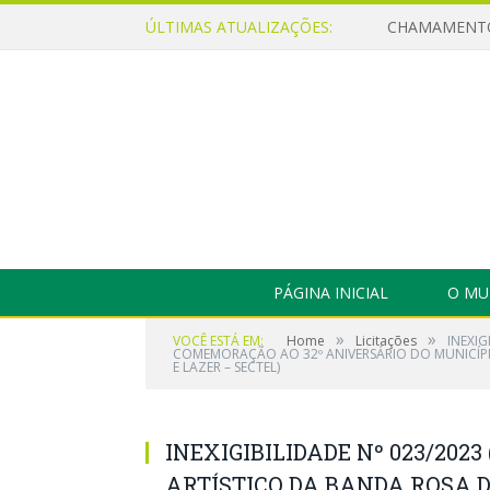
ÚLTIMAS ATUALIZAÇÕES:
PÁGINA INICIAL
O MU
»
»
VOCÊ ESTÁ EM:
Home
Licitações
INEXI
COMEMORAÇÃO AO 32º ANIVERSÁRIO DO MUNICÍPI
E LAZER – SECTEL)
INEXIGIBILIDADE Nº 023/20
ARTÍSTICO DA BANDA ROSA 