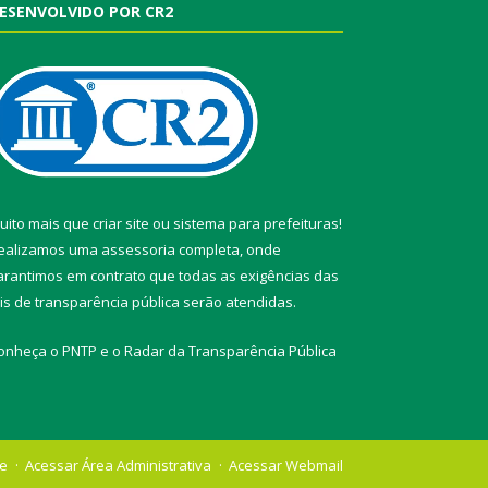
ESENVOLVIDO POR CR2
uito mais que
criar site
ou
sistema para prefeituras
!
ealizamos uma
assessoria
completa, onde
arantimos em contrato que todas as exigências das
eis de transparência pública
serão atendidas.
onheça o
PNTP
e o
Radar da Transparência Pública
te
Acessar Área Administrativa
Acessar Webmail