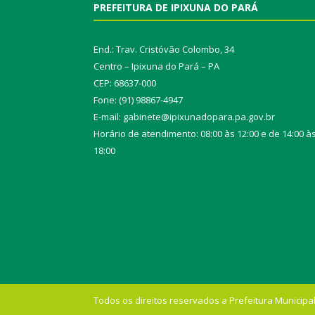
PREFEITURA DE IPIXUNA DO PARÁ
End.: Trav. Cristóvão Colombo, 34
Centro – Ipixuna do Pará – PA
CEP: 68637-000
Fone: (91) 98867-4947
E-mail: gabinete@ipixunadopara.pa.gov.br
Horário de atendimento: 08:00 às 12:00 e de 14:00 à
18:00
Todos os direitos reservados a Prefeitura Municipal