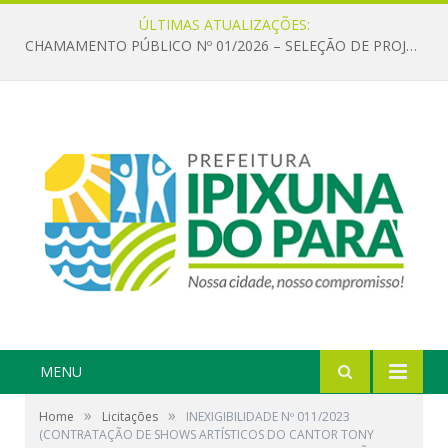
ÚLTIMAS ATUALIZAÇÕES:
CHAMAMENTO PÚBLICO Nº 01/2026 – SELEÇÃO DE PROJETOS PARA FIRMAR TERMO DE EXECUÇÃO CULTURAL COM RECURSOS DA POLÍTICA NACIONAL ALDIR BLANC DE FOMENTO À CULTURA – PNAB (LEI Nº 14.399/2022)
MENU
»
»
Home
Licitações
INEXIGIBILIDADE Nº 011/2023
(CONTRATAÇÃO DE SHOWS ARTÍSTICOS DO CANTOR TONY